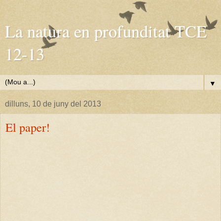
La natura en profunditat TCE
12-13
▼
dilluns, 10 de juny del 2013
El paper!